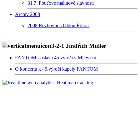
31.7. Pouťové malinové slavnosti
Archiv 2008
2008 Rozhovor s Oldou Říhou
3-2-1 Jindřich Müller
FANTOM - oslava 45.výročí v Milevsku
O koncertu k 45.výročí kapely FANTOM
Copyright © 2016, Maliní. | Design by
Michaela Bečvářová
. | Hostuje
WEDOS
|
Administrace
Dnes jste
návštěvník z celkového počtu
návštěvníků.