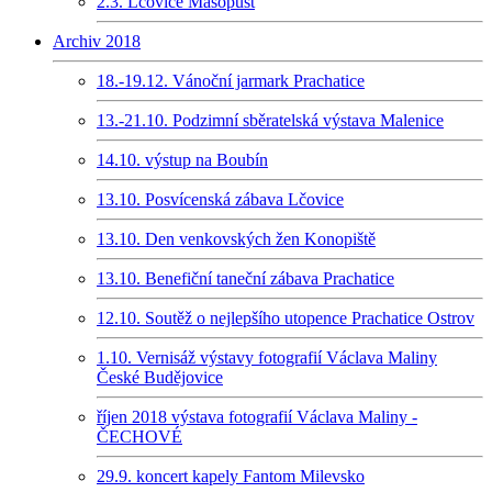
2.3. Lčovice Masopust
Archiv 2018
18.-19.12. Vánoční jarmark Prachatice
13.-21.10. Podzimní sběratelská výstava Malenice
14.10. výstup na Boubín
13.10. Posvícenská zábava Lčovice
13.10. Den venkovských žen Konopiště
13.10. Benefiční taneční zábava Prachatice
12.10. Soutěž o nejlepšího utopence Prachatice Ostrov
1.10. Vernisáž výstavy fotografií Václava Maliny
České Budějovice
říjen 2018 výstava fotografií Václava Maliny -
ČECHOVÉ
29.9. koncert kapely Fantom Milevsko