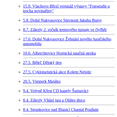
15.9. Vlachovo Březí vernisáž výstavy "Fotografie a
trocha novinařiny"
5.8. Dolní Nakvasovice Slavnosti Jakuba Bursy
8.7. Zálezly 2. ročník tenisového turnaje ve čtyřhře
17.6. Dolní Nakvasovice Žehnání nového hasičského
automobilu
10.6. Albrechtovice Hornická naučná stezka
27.5. Běleč Dětský den
27.5. Cykloturistická akce Kolem Netolic
20.5. Vimperk Majáles
9.4. Volyně Křest CD kapely Šumaváci
8.4. Zálezly Vítání jara a Oldies disco
8.4. Strunkovice nad Blanicí Chantal Poullain