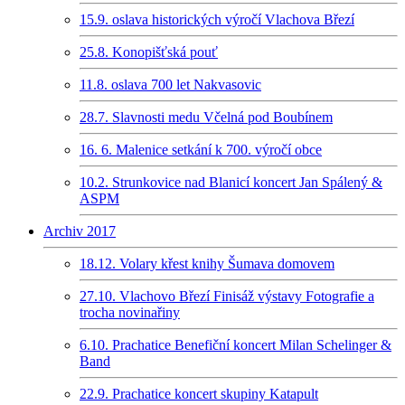
15.9. oslava historických výročí Vlachova Březí
25.8. Konopišťská pouť
11.8. oslava 700 let Nakvasovic
28.7. Slavnosti medu Včelná pod Boubínem
16. 6. Malenice setkání k 700. výročí obce
10.2. Strunkovice nad Blanicí koncert Jan Spálený &
ASPM
Archiv 2017
18.12. Volary křest knihy Šumava domovem
27.10. Vlachovo Březí Finisáž výstavy Fotografie a
trocha novinařiny
6.10. Prachatice Benefiční koncert Milan Schelinger &
Band
22.9. Prachatice koncert skupiny Katapult