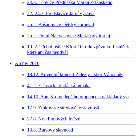
24.3. Lčovice Přednáška Marka Žďánského
22.-24.3. Předslavice Jarní výstava
25.2. Bušanovice Dětský karneval
25.2. Dolní Nakvasovice Mariášový turnaj
19. 2. Třebohostice Křest 10. dílu zpěvníku Písniček,
které ani čas neodvál
Archiv 2016
18.12. Adventní koncert Zálezly - sbor Vánočník
4.12. Elčovická dudácká muzika
14.10. Soutěž o nejlepšího utopence a nakládaný sýr
17.9. Zdíkovské středověké slavnosti
27.8. Noc filmových hvězd
13.8. Bursovy slavnosti